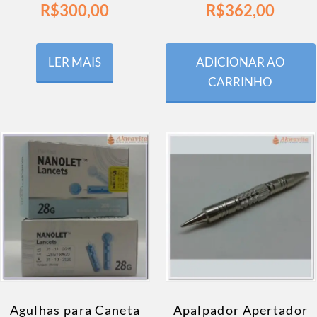
R$
300,00
R$
362,00
LER MAIS
ADICIONAR AO
CARRINHO
Agulhas para Caneta
Apalpador Apertador