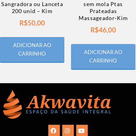
Sangradora ou Lanceta
sem mola Ptas
200 unid – Kim
Prateadas
Massageador-Kim
R$
50,00
R$
46,00
ADICIONAR AO
ADICIONAR AO
CARRINHO
CARRINHO