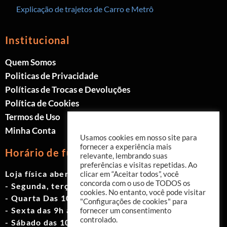
Explicação de trajetos de Carro e Metrô
Institucional
Quem Somos
Politicas de Privacidade
Políticas de Trocas e Devoluções
Política de Cookies
Termos de Uso
Minha Conta
Usamos cookies em nosso site para
fornecer a experiência mais
Horário de funcionamento
relevante, lembrando suas
preferências e visitas repetidas. Ao
Loja física aberta de Segunda à Sábado.
clicar em “Aceitar todos”, você
concorda com o uso de TODOS os
- Segunda, terça e quinta das 9h às 19h
cookies. No entanto, você pode visitar
- Quarta Das 10h às 18h
"Configurações de cookies" para
- Sexta das 9h às 18h
fornecer um consentimento
controlado.
- Sábado das 10h às 17h