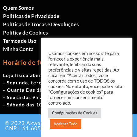
Quem Somos
Politicas de Privacidade
Políticas de Trocas e Devoluções
Política de Cookies
Termos de Uso
Minha Conta
Usamos cookies em nosso site para
fornecer a experiência mais
Horário de funcionamento
relevante, lembrando suas
preferências e visitas repetidas. Ao
Loja física aberta de Segunda à Sábado.
clicar em “Aceitar todos”, você
concorda com o uso de TODOS os
- Segunda, terça e quinta das 9h às 19h
cookies. No entanto, você pode visitar
- Quarta Das 10h às 18h
"Configurações de cookies" para
- Sexta das 9h às 18h
fornecer um consentimento
controlado.
- Sábado das 10h às 17h
Configurações de Cookies
© 2023 Akwavita - Todos os direitos reservados.
Aceitrar Tudo
CNPJ: 61.605.465/0001-60 Criado por:
Agência
EAB Digital