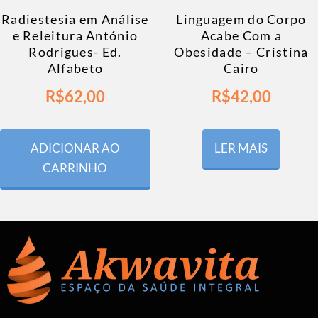
Radiestesia em Análise
Linguagem do Corpo
e Releitura António
Acabe Com a
Rodrigues- Ed.
Obesidade – Cristina
Alfabeto
Cairo
R$
62,00
R$
42,00
ADICIONAR AO
LER MAIS
CARRINHO