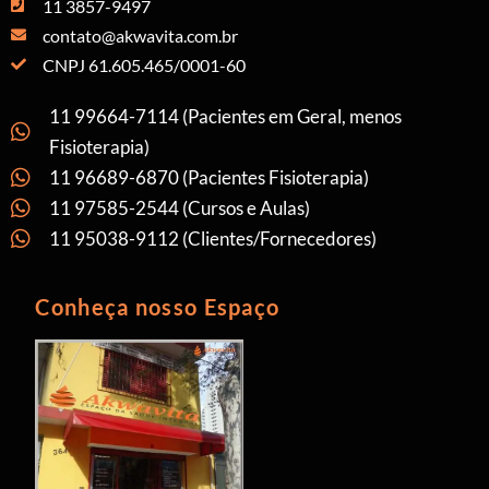
11 3857-9497
contato@akwavita.com.br
CNPJ 61.605.465/0001-60
11 99664-7114 (Pacientes em Geral, menos
Fisioterapia)
11 96689-6870 (Pacientes Fisioterapia)
11 97585-2544 (Cursos e Aulas)
11 95038-9112 (Clientes/Fornecedores)
Conheça nosso Espaço