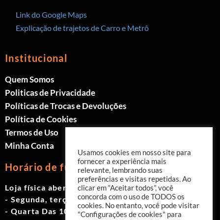
Link do Google Maps
Explicação de trajetos de Carro e Metrô
Institucional
Quem Somos
Politicas de Privacidade
Políticas de Trocas e Devoluções
Política de Cookies
Termos de Uso
Minha Conta
Usamos cookies em nosso site para
fornecer a experiência mais
Horário de funcionamento
relevante, lembrando suas
preferências e visitas repetidas. Ao
Loja física aberta de Segunda à Sábado.
clicar em “Aceitar todos”, você
concorda com o uso de TODOS os
- Segunda, terça e quinta das 9h às 19h
cookies. No entanto, você pode visitar
- Quarta Das 10h às 18h
"Configurações de cookies" para