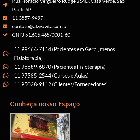
Rua Horácio Vergueiro Rudge 364D, Casa Verde, São
Paulo SP
11 3857-9497
contato@akwavita.com.br
CNPJ 61.605.465/0001-60
11 99664-7114 (Pacientes em Geral, menos
Fisioterapia)
11 96689-6870 (Pacientes Fisioterapia)
11 97585-2544 (Cursos e Aulas)
11 95038-9112 (Clientes/Fornecedores)
Conheça nosso Espaço