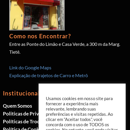
Como nos Encontrar?
Entre as Ponte do Limão e Casa Verde, a 300 m da Marg.
Tietê.
Link do Google Maps
Explicação de trajetos de Carro e Metrô
Institucional
Usamos cookies em nosso site para
fornecer a experiência mais
Quem Somos
relevante, lembrando suas
Politicas de Privacidade
preferências e visitas repetidas. Ao
clicar em “Aceitar todos”, você
Políticas de Trocas e Devoluções
concorda com o uso de TODOS os
Política de Cookies
cookies. No entanto, você pode visitar