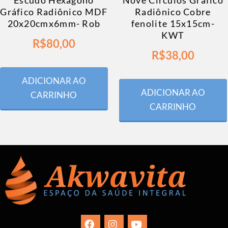
Escudo Hexágono
Nove Círculos Gráfico
Gráfico Radiônico MDF
Radiônico Cobre
20x20cmx6mm- Rob
fenolite 15x15cm-
KWT
R$
80,00
R$
38,00
ADICIONAR AO
ADICIONAR AO
CARRINHO
CARRINHO