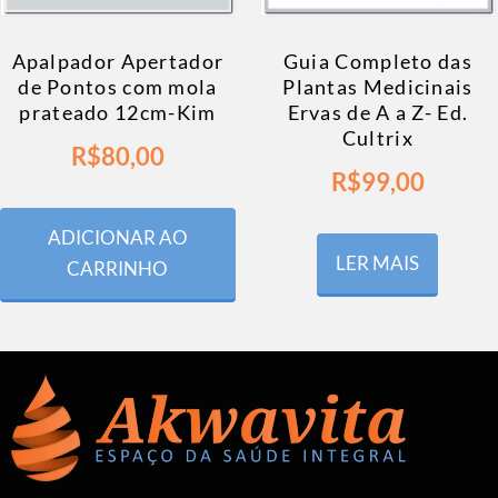
Apalpador Apertador
Guia Completo das
de Pontos com mola
Plantas Medicinais
prateado 12cm-Kim
Ervas de A a Z- Ed.
Cultrix
R$
80,00
R$
99,00
ADICIONAR AO
LER MAIS
CARRINHO