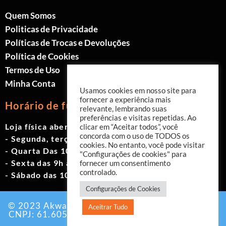
Quem Somos
Politicas de Privacidade
Políticas de Trocas e Devoluções
Política de Cookies
Termos de Uso
Minha Conta
Usamos cookies em nosso site para
fornecer a experiência mais
Horário de funcionamento
relevante, lembrando suas
preferências e visitas repetidas. Ao
Loja física aberta de Segunda à Sábado.
clicar em “Aceitar todos”, você
concorda com o uso de TODOS os
- Segunda, terça e quinta das 9h às 19h
cookies. No entanto, você pode visitar
- Quarta Das 10h às 18h
"Configurações de cookies" para
- Sexta das 9h às 18h
fornecer um consentimento
controlado.
- Sábado das 10h às 17h
Configurações de Cookies
© 2023 Akwavita - Todos os direitos reservados.
Aceitrar Tudo
CNPJ: 61.605.465/0001-60 Criado por:
Agência
EAB Digital