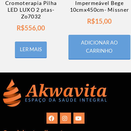
Cromoterapia Pilha
Impermeável Bege
LED LUXO 2 ptas-
10cmx450cm- Missner
Zo7032
R$
15,00
R$
556,00
ADICIONAR AO
LER MAIS
CARRINHO