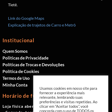
Tietê.
Link do Google Maps
Explicação de trajetos de Carro e Metrô
Institucional
Quem Somos
Politicas de Privacidade
Políticas de Trocas e Devoluções
Política de Cookies
Termos de Uso
Minha Conta
Usamos cookies em nosso site para
fornecer a experiência mais
Horário de funcionamento
relevante, lembrando suas
preferências e visitas repetidas. Ao
Loja física aberta de Segunda à Sábado.
clicar em “Aceitar todos”, você
concorda com o uso de TODOS os