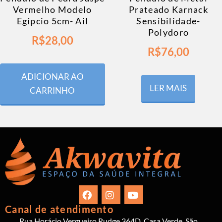
Vermelho Modelo
Prateado Karnack
Egípcio 5cm- Ail
Sensibilidade-
Polydoro
R$
28,00
R$
76,00
ADICIONAR AO
LER MAIS
CARRINHO
Canal de atendimento
Rua Horácio Vergueiro Rudge 364D, Casa Verde, São