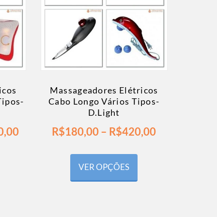
icos
Massageadores Elétricos
Tipos-
Cabo Longo Vários Tipos-
D.Light
0,00
R$
180,00
–
R$
420,00
VER OPÇÕES