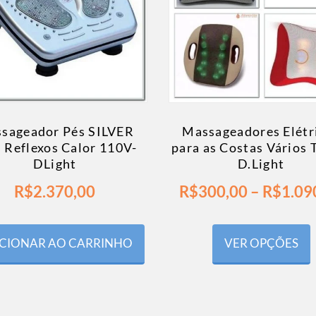
sageador Pés SILVER
Massageadores Elétr
 Reflexos Calor 110V-
para as Costas Vários 
DLight
D.Light
R$
2.370,00
R$
300,00
–
R$
1.09
CIONAR AO CARRINHO
VER OPÇÕES