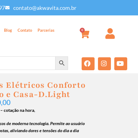
97
contato@akwavita.com.br
Blog
Contato
Parcerias
0
 Elétricos Conforto
o e Casa-D.Light
0,00
 –
cotação na hora
,
cos de moderna tecnologia.
Permite ao usuário
tas, aliviando dores e tensões do dia a dia