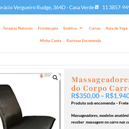
rácio Vergueiro Rudge, 364D - Casa Verde
11 3857-94
Terapias Naturais
Fisioterapia
Estética
Cursos
Aula de Yoga
Minha Conta
Rastrear Encomenda
Massageadores
do Corpo Carr
R$
350,00
–
R$
1.94
Produto sob encomenda –
Frete
Massageadores, modelos anatômi
receber massagem no carro nas cos