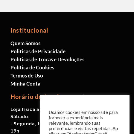
Institucional
Quem Somos
Politicas de Privacidade
Políticas de Trocas e Devoluções
Política de Cookies
Termos de Uso
Minha Conta
Horário de funcionamento
Loja física aberta de Segunda à
Usamos cookies em nosso site para
Sábado.
fornecer a experiência mais
- Segunda, terça e quinta das 9h às
relevante, lembrando suas
preferências e visitas repetidas. Ao
19h
clicar em “Aceitar todos”, você