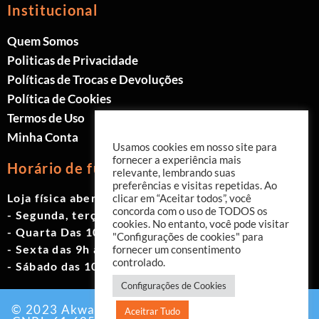
Institucional
Quem Somos
Politicas de Privacidade
Políticas de Trocas e Devoluções
Política de Cookies
Termos de Uso
Minha Conta
Usamos cookies em nosso site para
fornecer a experiência mais
Horário de funcionamento
relevante, lembrando suas
preferências e visitas repetidas. Ao
Loja física aberta de Segunda à Sábado.
clicar em “Aceitar todos”, você
concorda com o uso de TODOS os
- Segunda, terça e quinta das 9h às 19h
cookies. No entanto, você pode visitar
- Quarta Das 10h às 18h
"Configurações de cookies" para
- Sexta das 9h às 18h
fornecer um consentimento
controlado.
- Sábado das 10h às 17h
Configurações de Cookies
© 2023 Akwavita - Todos os direitos reservados.
Aceitrar Tudo