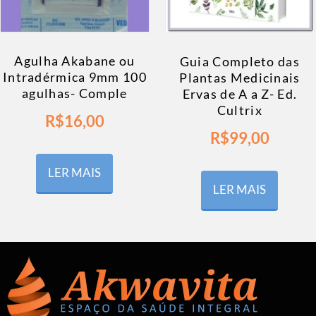
Agulha Akabane ou
Guia Completo das
Intradérmica 9mm 100
Plantas Medicinais
agulhas- Comple
Ervas de A a Z- Ed.
Cultrix
R$
16,00
R$
99,00
LER MAIS
LER MAIS