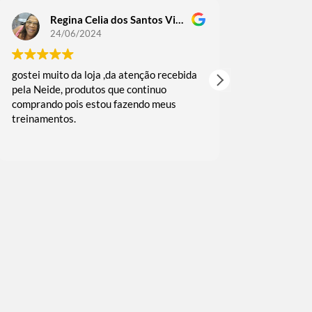
Regina Celia dos Santos Victoriano Guedes
Regin
24/06/2024
18/06
gostei muito da loja ,da atenção recebida
comprei alguma
pela Neide, produtos que continuo
as vezes fui b
comprando pois estou fazendo meus
muito rápida 
treinamentos.
embalado reco
e agradeço o c
Leia mais