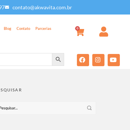
97
contato@akwavita.com.br
Blog
Contato
Parcerias
0
ESQUISAR