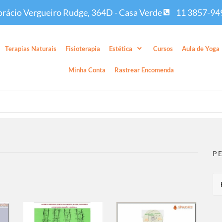
rácio Vergueiro Rudge, 364D - Casa Verde
11 3857-94
Terapias Naturais
Fisioterapia
Estética
Cursos
Aula de Yoga
Minha Conta
Rastrear Encomenda
P