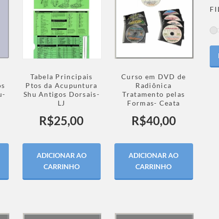
F
Tabela Principais
Curso em DVD de
Ptos da Acupuntura
os
Radiônica
Shu Antigos Dorsais-
u-
Tratamento pelas
LJ
Formas- Ceata
R$
25,00
R$
40,00
ADICIONAR AO
ADICIONAR AO
CARRINHO
CARRINHO