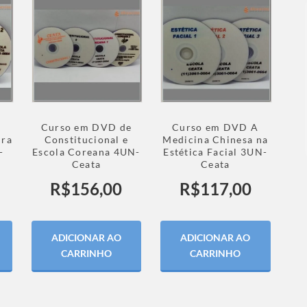
Curso em DVD de
Curso em DVD A
ira
Constitucional e
Medicina Chinesa na
-
Escola Coreana 4UN-
Estética Facial 3UN-
Ceata
Ceata
R$
156,00
R$
117,00
ADICIONAR AO
ADICIONAR AO
CARRINHO
CARRINHO