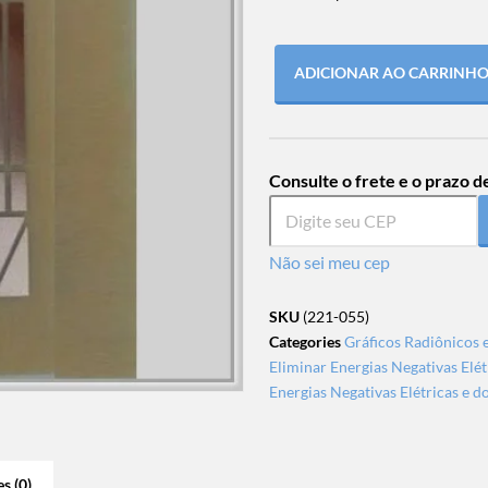
ADICIONAR AO CARRINH
Consulte o frete e o prazo d
Não sei meu cep
SKU
(221-055)
Categories
Gráficos Radiônicos 
Eliminar Energias Negativas Elét
Energias Negativas Elétricas e d
s (0)