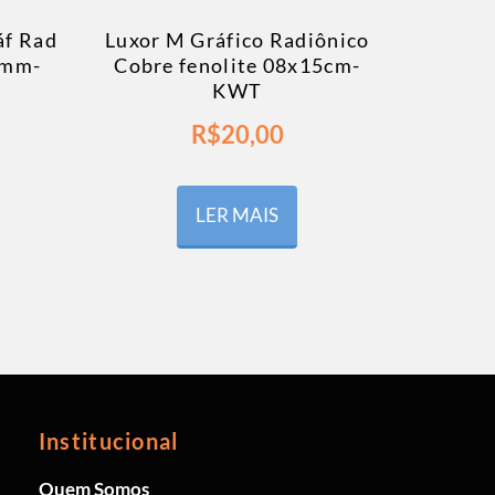
áf Rad
Luxor M Gráfico Radiônico
5mm-
Cobre fenolite 08x15cm-
KWT
R$
20,00
LER MAIS
Institucional
Quem Somos