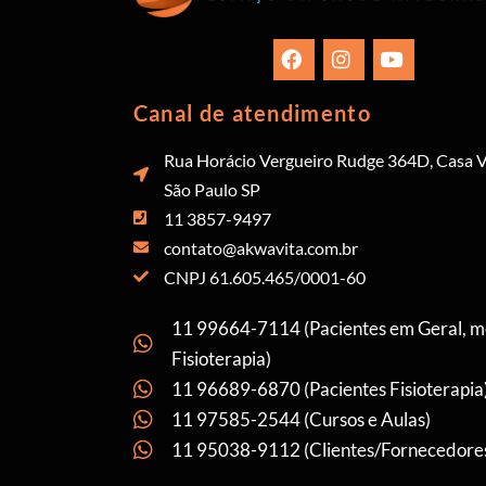
Canal de atendimento
Rua Horácio Vergueiro Rudge 364D, Casa V
São Paulo SP
11 3857-9497
contato@akwavita.com.br
CNPJ 61.605.465/0001-60
11 99664-7114 (Pacientes em Geral, 
Fisioterapia)
11 96689-6870 (Pacientes Fisioterapia
11 97585-2544 (Cursos e Aulas)
11 95038-9112 (Clientes/Fornecedore