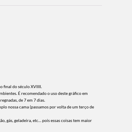
 final do século XVIIII.
mbientes. É recomendado o uso deste gráfico em
regnadas, de 7 em 7 dias.
plo nossa cama (passamos por volta de um terço de
, gás, geladeira, etc… pois essas coisas tem maior