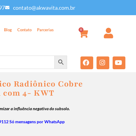
97
contato@akwavita.com.br
Blog
Contato
Parcerias
0
ico Radiônico Cobre
m com 4- KWT
mizar a influência negativa do subsolo.
9112 Só mensagens por WhatsApp