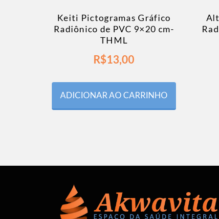
Keiti Pictogramas Gráfico
Al
Radiônico de PVC 9×20 cm-
Rad
THML
R$
13,00
ADICIONAR AO CARRINHO