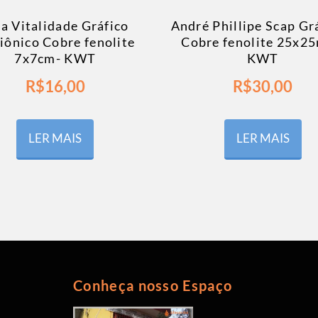
ta Vitalidade Gráfico
André Phillipe Scap Gr
iônico Cobre fenolite
Cobre fenolite 25x2
7x7cm- KWT
KWT
R$
16,00
R$
30,00
LER MAIS
LER MAIS
Conheça nosso Espaço