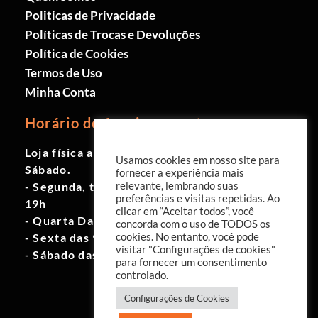
Politicas de Privacidade
Políticas de Trocas e Devoluções
Política de Cookies
Termos de Uso
Minha Conta
Horário de funcionamento
Loja física aberta de Segunda à
Usamos cookies em nosso site para
Sábado.
fornecer a experiência mais
- Segunda, terça e quinta das 9h às
relevante, lembrando suas
preferências e visitas repetidas. Ao
19h
clicar em “Aceitar todos”, você
- Quarta Das 10h às 18h
concorda com o uso de TODOS os
- Sexta das 9h às 18h
cookies. No entanto, você pode
visitar "Configurações de cookies"
- Sábado das 10h às 17h
para fornecer um consentimento
controlado.
Configurações de Cookies