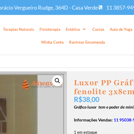
rácio Vergueiro Rudge, 364D - Casa Verde
11 3857-94
Terapias Naturais
Fisioterapia
Estética
Cursos
Aula de Yoga
Minha Conta
Rastrear Encomenda
Luxor PP Gráf
fenolite 3x8c
R$
38,00
Gráfico luxor tem o poder de mini
Informações Vendas:
11 95038-
1 em estoque