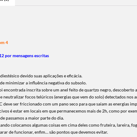
om 4
2 por mensagens escritas
estésico devido suas aplicações e eficácia.
de minimizar a influência negativa do subsolo.
i encontrada inscrita sobre um anel feito de quartzo negro, descoberto ao
e neutralizar focos telúricos (energias que vem do solo) detectados nos
a
VC deve ser friccionado com um pano seco para que saiam as energias imp
ivos é estar em locais em que permanecemos mais de 2h, como por exem
nde passamos a maior parte do dia.
o colocamos algumas coisas em cima deles como fruteira, lareira, fogão
parar de funcionar, enfim… são pontos que devemos evitar.