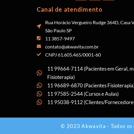
Canal de atendimento
Rua Horácio Vergueiro Rudge 364D, Casa V
São Paulo SP
11 3857-9497
contato@akwavita.com.br
CNPJ 61.605.465/0001-60
11 99664-7114 (Pacientes em Geral, 
Fisioterapia)
11 96689-6870 (Pacientes Fisioterapia
11 97585-2544 (Cursos e Aulas)
11 95038-9112 (Clientes/Fornecedore
© 2023 Akwavita - Todos os