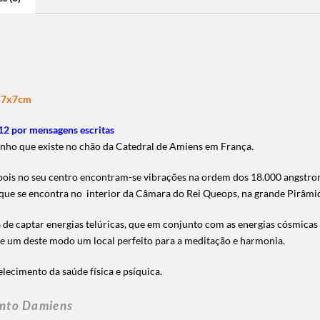
e 7x7cm
2 por mensagens escritas
nho que existe no chão da Catedral de Amiens em França.
pois no seu centro encontram-se vibrações na ordem dos 18.000 angstron
que se encontra no interior da Câmara do Rei Queops, na grande Pirâmid
 de captar energias telúricas, que em conjunto com as energias cósmicas 
se um deste modo um local perfeito para a meditação e harmonia.
ecimento da saúde física e psíquica.
into Damiens