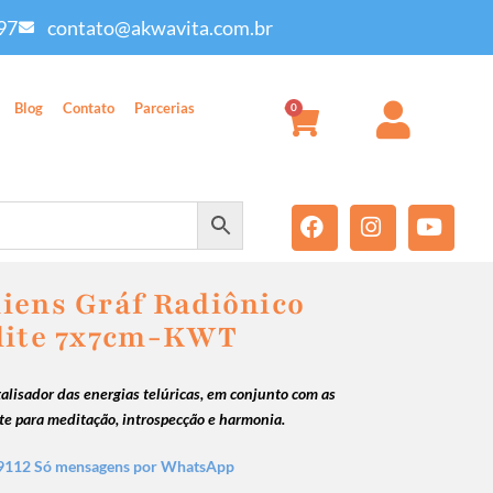
97
contato@akwavita.com.br
Blog
Contato
Parcerias
0
iens Gráf Radiônico
lite 7x7cm-KWT
talisador das energias telúricas, em conjunto com as
te para meditação, introspecção e harmonia.
9112 Só mensagens por WhatsApp