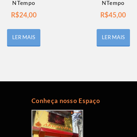
NTempo
NTempo
R$
24,00
R$
45,00
LER MAIS
LER MAIS
Conheça nosso Espaço