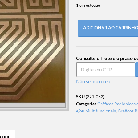
1 em estoque
ADICIONAR AO CARRINH
Consulte o frete e o prazo d
Não sei meu cep
SKU
(221-052)
Categories
Gráficos Radiônicos 
e/ou Multifuncionais
,
Gráficos R
s (0)