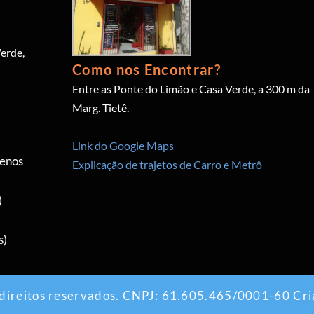
erde,
Como nos Encontrar?
Entre as Ponte do Limão e Casa Verde, a 300 m da
Marg. Tietê.
Link do Google Maps
menos
Explicação de trajetos de Carro e Metrô
)
s)
 direitos reservados. CNPJ: 61.605.465/0001-60 Cri