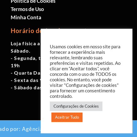
Política de Cookies
Termos de Uso
Minha Conta
Horário de funcionamento
Loja física aberta de Segunda à
Usamos cookies em nosso site para
Sábado.
fornecer a experiência mais
- Segunda, terça e quinta das 9h às
relevante, lembrando suas
preferências e visitas repetidas. Ao
19h
clicar em “Aceitar todos”, você
- Quarta Das 10h às 18h
concorda com o uso de TODOS os
- Sexta das 9h às 18h
cookies. No entanto, você pode
visitar "Configurações de cookies"
- Sábado das 10h às 17h
para fornecer um consentimento
controlado.
Configurações de Cookies
Aceitrar Tudo
ado por:
Agência EAB Digital