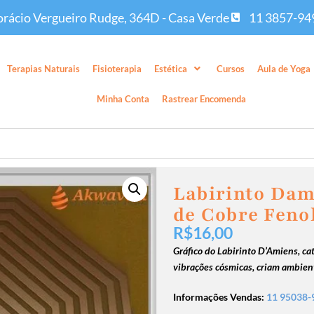
rácio Vergueiro Rudge, 364D - Casa Verde
11 3857-94
Terapias Naturais
Fisioterapia
Estética
Cursos
Aula de Yoga
Minha Conta
Rastrear Encomenda
Labirinto Dam
de Cobre Feno
R$
16,00
Gráfico do Labirinto D’Amiens, ca
vibrações cósmicas, criam ambien
Informações Vendas:
11 95038-