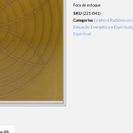
Fora de estoque
SKU
(221-041)
Categories
Gráficos Radiônicos 
Elevação Energética e Espiritual
Espiritual
s (0)