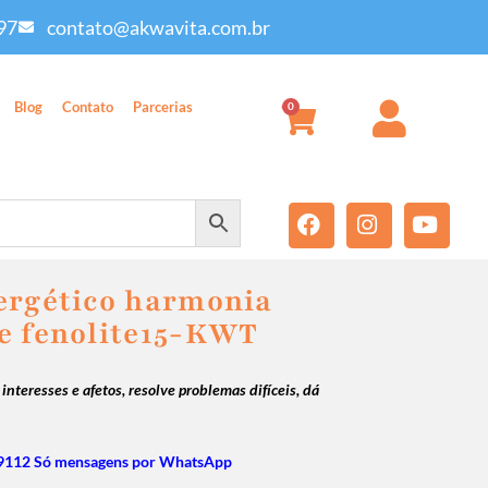
97
contato@akwavita.com.br
Blog
Contato
Parcerias
0
ergético harmonia
e fenolite15-KWT
interesses e afetos, resolve problemas difíceis, dá
9112 Só mensagens por WhatsApp