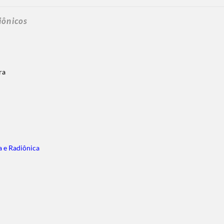
iônicos
ura
a e Radiônica