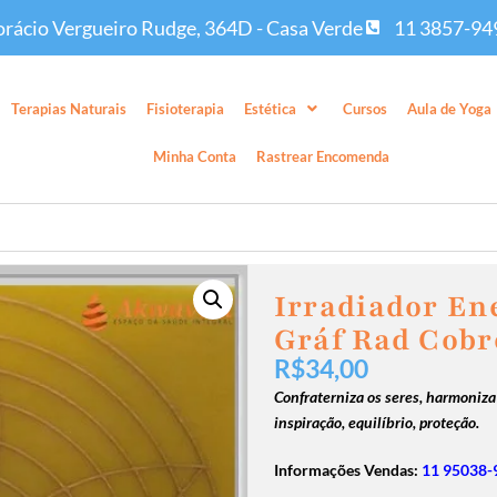
rácio Vergueiro Rudge, 364D - Casa Verde
11 3857-94
Terapias Naturais
Fisioterapia
Estética
Cursos
Aula de Yoga
Minha Conta
Rastrear Encomenda
Irradiador En
Gráf Rad Cobr
R$
34,00
Confraterniza os seres, harmoniza 
inspiração, equilíbrio, proteção.
Informações Vendas:
11 95038-