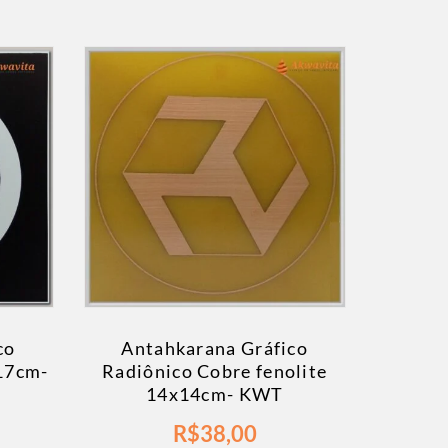
co
Antahkarana Gráfico
17cm-
Radiônico Cobre fenolite
14x14cm- KWT
R$
38,00