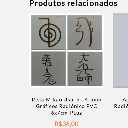
Produtos relacionados
Reiki Mikao Usui kit 4 símb
A
Gráficos Radiônico PVC
Radi
6x7cm-PLuz
R$
36,00