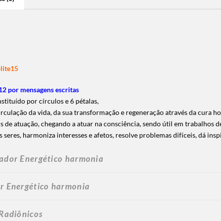
lite15
2 por mensagens escritas
tituído por círculos e 6 pétalas,
culação da vida, da sua transformação e regeneração através da cura hol
is de atuação, chegando a atuar na consciência, sendo útil em trabalhos d
seres, harmoniza interesses e afetos, resolve problemas difíceis, dá inspi
iador Energético harmonia
or Energético harmonia
 Radiônicos