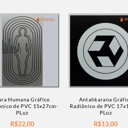
ura Humana Gráfico
Antahkarana Gráfi
ônico de PVC 15x27cm-
Radiônico de PVC 17x
PLuz
PLuz
R$
22,00
R$
13,00