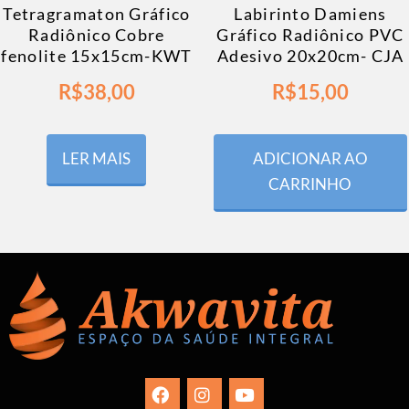
Tetragramaton Gráfico
Labirinto Damiens
Radiônico Cobre
Gráfico Radiônico PVC
fenolite 15x15cm-KWT
Adesivo 20x20cm- CJA
R$
38,00
R$
15,00
LER MAIS
ADICIONAR AO
CARRINHO