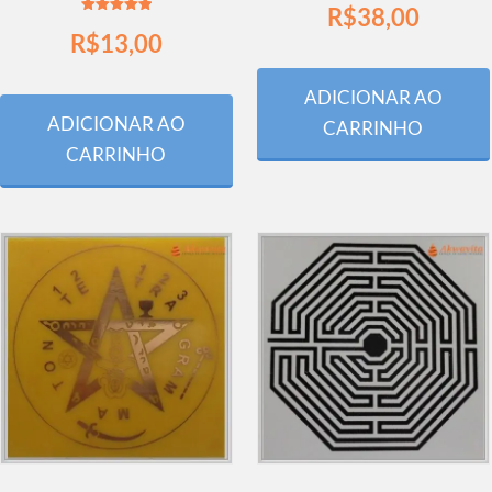
R$
38,00
Avaliação
R$
13,00
5.00
de 5
ADICIONAR AO
ADICIONAR AO
CARRINHO
CARRINHO