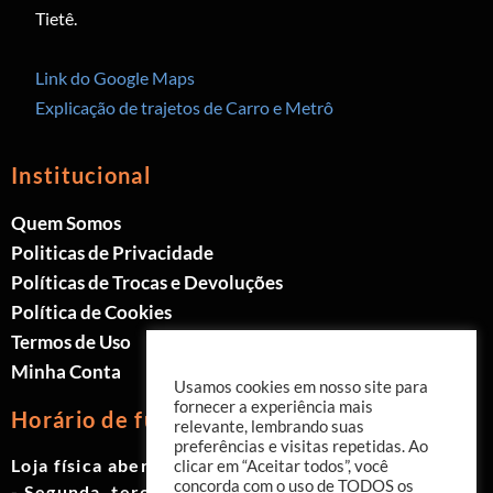
Tietê.
Link do Google Maps
Explicação de trajetos de Carro e Metrô
Institucional
Quem Somos
Politicas de Privacidade
Políticas de Trocas e Devoluções
Política de Cookies
Termos de Uso
Minha Conta
Usamos cookies em nosso site para
fornecer a experiência mais
Horário de funcionamento
relevante, lembrando suas
preferências e visitas repetidas. Ao
Loja física aberta de Segunda à Sábado.
clicar em “Aceitar todos”, você
concorda com o uso de TODOS os
- Segunda, terça e quinta das 9h às 19h