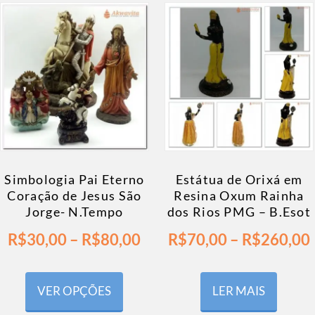
Simbologia Pai Eterno
Estátua de Orixá em
Coração de Jesus São
Resina Oxum Rainha
Jorge- N.Tempo
dos Rios PMG – B.Esot
R$
30,00
–
R$
80,00
R$
70,00
–
R$
260,00
VER OPÇÕES
LER MAIS