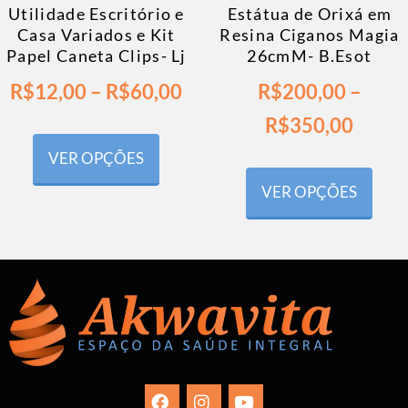
Utilidade Escritório e
Estátua de Orixá em
Casa Variados e Kit
Resina Ciganos Magia
Papel Caneta Clips- Lj
26cmM- B.Esot
R$
12,00
–
R$
60,00
R$
200,00
–
R$
350,00
VER OPÇÕES
VER OPÇÕES