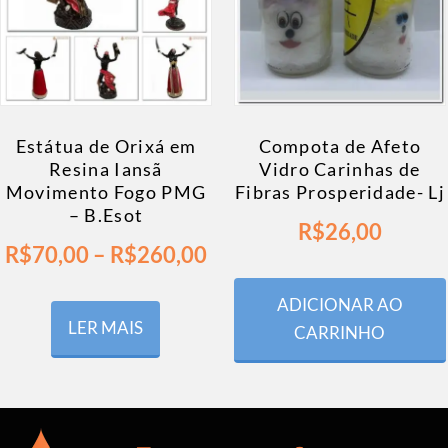
Estátua de Orixá em
Compota de Afeto
Resina Iansã
Vidro Carinhas de
Movimento Fogo PMG
Fibras Prosperidade- Lj
– B.Esot
R$
26,00
R$
70,00
–
R$
260,00
ADICIONAR AO
LER MAIS
CARRINHO