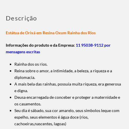
Descrição
Estátua de Orixá em Resina Oxum Rainha dos Rios
Informações do produto e da Empresa:
11 95038-9112 por
mensagens escritas
Rainha dos os rios.
Reina sobre o amor, a intimidade, a beleza, a riqueza e a
diplomacia.
A mais bela das rainhas, possuía muita riqueza, era generosa
e digna.
Deusa encarregada de conceber e proteger a maternidade e
os casamentos.
Seu dia é sábado, sua cor amarelo, seus símbolos leque com
espelho, seus elementos é água doce (rios,
cachoeiras,nascentes, lagoas)