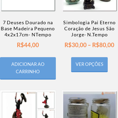
7 Deuses Dourado na
Simbologia Pai Eterno
Base Madeira Pequeno
Coração de Jesus São
4x2x17cm- NTempo
Jorge- N.Tempo
R$
44,00
R$
30,00
–
R$
80,00
ADICIONAR AO
VER OPÇÕES
CARRINHO