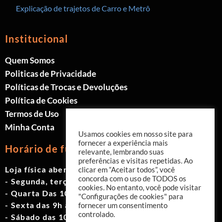
Explicação de trajetos de Carro e Metrô
Institucional
Quem Somos
Politicas de Privacidade
Políticas de Trocas e Devoluções
Política de Cookies
Termos de Uso
Minha Conta
Usamos cookies em nosso site para
fornecer a experiência mais
Horário de funcionamento
relevante, lembrando suas
preferências e visitas repetidas. Ao
Loja física aberta de Segunda à Sábado.
clicar em “Aceitar todos”, você
concorda com o uso de TODOS os
- Segunda, terça e quinta das 9h às 19h
cookies. No entanto, você pode visitar
- Quarta Das 10h às 18h
"Configurações de cookies" para
- Sexta das 9h às 18h
fornecer um consentimento
controlado.
- Sábado das 10h às 17h