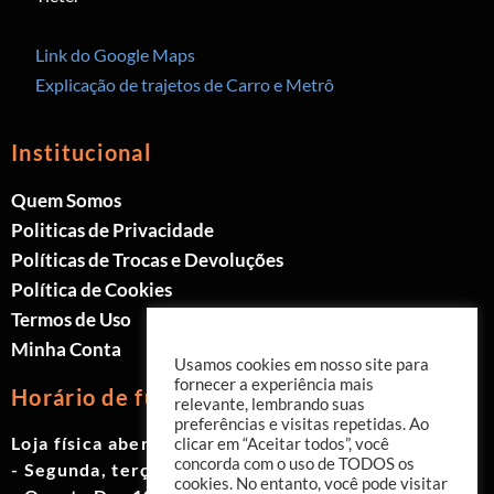
Link do Google Maps
Explicação de trajetos de Carro e Metrô
Institucional
Quem Somos
Politicas de Privacidade
Políticas de Trocas e Devoluções
Política de Cookies
Termos de Uso
Minha Conta
Usamos cookies em nosso site para
fornecer a experiência mais
Horário de funcionamento
relevante, lembrando suas
preferências e visitas repetidas. Ao
Loja física aberta de Segunda à Sábado.
clicar em “Aceitar todos”, você
concorda com o uso de TODOS os
- Segunda, terça e quinta das 9h às 19h
cookies. No entanto, você pode visitar