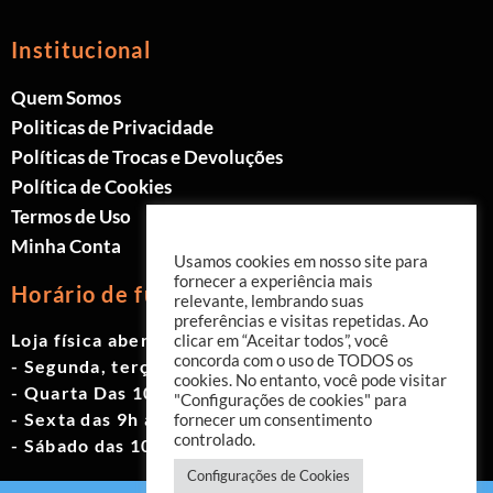
Institucional
Quem Somos
Politicas de Privacidade
Políticas de Trocas e Devoluções
Política de Cookies
Termos de Uso
Minha Conta
Usamos cookies em nosso site para
fornecer a experiência mais
Horário de funcionamento
relevante, lembrando suas
preferências e visitas repetidas. Ao
Loja física aberta de Segunda à Sábado.
clicar em “Aceitar todos”, você
concorda com o uso de TODOS os
- Segunda, terça e quinta das 9h às 19h
cookies. No entanto, você pode visitar
- Quarta Das 10h às 18h
"Configurações de cookies" para
- Sexta das 9h às 18h
fornecer um consentimento
controlado.
- Sábado das 10h às 17h
Configurações de Cookies