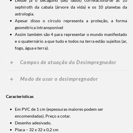
Desde já o decágono (dez lados) correlaciona-se às 10
sephiroth da cabala (árvore da vida) e os 10 planetas da
astrologia.
Apesar disso o círculo representa a proteção, a forma
geométrica intransponível
Assim também são 4 para representar o mundo manifestado
e o quaternário a que tudo e todos na terra estão sujeitos (ar,
fogo, água e terra).
Campos de atuação do Desimpregnador
Modo de usar o desimpregnador
Características
Em PVC de 1 cm (espessuras maiores podem ser
encomendadas). Preço a cotar.
Desenho adesivado.
Placa – 32 x 32 x 0,2 cm