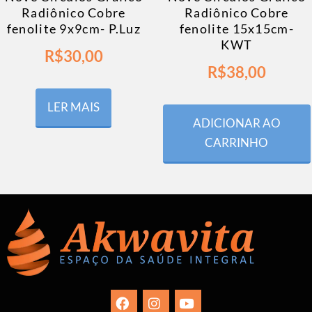
Radiônico Cobre
Radiônico Cobre
fenolite 9x9cm- P.Luz
fenolite 15x15cm-
KWT
R$
30,00
R$
38,00
LER MAIS
ADICIONAR AO
CARRINHO