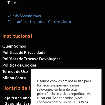
Tietê.
Link do Google Maps
Explicação de trajetos de Carro e Metrô
Institucional
Quem Somos
Politicas de Privacidade
Políticas de Trocas e Devoluções
Política de Cookies
Termos de Uso
Minha Conta
Usamos cookies em nosso site para
fornecer a experiência mais
Horário de funcionamento
relevante, lembrando suas
preferências e visitas repetidas. Ao
Loja física aberta de Segunda à Sábado.
clicar em “Aceitar todos”, você
concorda com o uso de TODOS os
- Segunda, terça e quinta das 9h às 19h