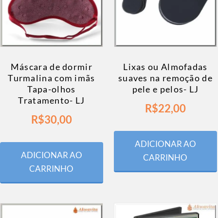
Máscara de dormir
Lixas ou Almofadas
Turmalina com imãs
suaves na remoção de
Tapa-olhos
pele e pelos- LJ
Tratamento- LJ
R$
22,00
R$
30,00
ADICIONAR AO
ADICIONAR AO
CARRINHO
CARRINHO