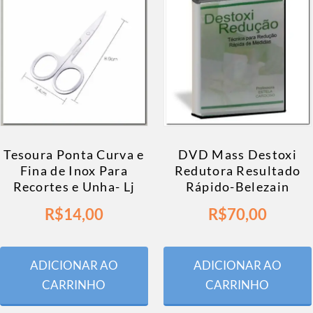
Tesoura Ponta Curva e
DVD Mass Destoxi
Fina de Inox Para
Redutora Resultado
Recortes e Unha- Lj
Rápido-Belezain
R$
14,00
R$
70,00
ADICIONAR AO
ADICIONAR AO
CARRINHO
CARRINHO