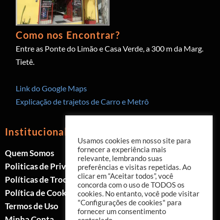
Como nos Encontrar?
Entre as Ponte do Limão e Casa Verde, a 300 m da Marg.
Tietê.
Link do Google Maps
Explicação de trajetos de Carro e Metrô
Institucional
Usamos cookies em nosso site para
fornecer a experiência mais
Quem Somos
relevante, lembrando suas
Politicas de Privacidade
preferências e visitas repetidas. Ao
clicar em “Aceitar todos”, você
Políticas de Trocas e Devoluções
concorda com o uso de TODOS os
Política de Cookies
cookies. No entanto, você pode visitar
"Configurações de cookies" para
Termos de Uso
fornecer um consentimento
Minha Conta