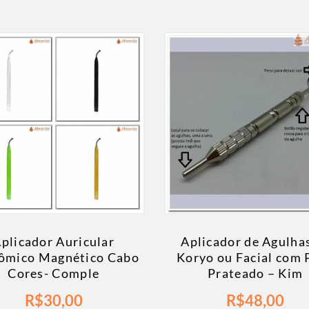
plicador Auricular
Aplicador de Agulha
ômico Magnético Cabo
Koryo ou Facial com 
Cores- Comple
Prateado – Kim
R$
30,00
R$
48,00