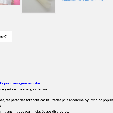
s (0)
2 por mensagens escritas
arganta e tira energias densas
, faz parte das terapêuticas utilizadas pela Medicina Ayurvédica popula
s
m transmitidos por iniciação aos discípulos.