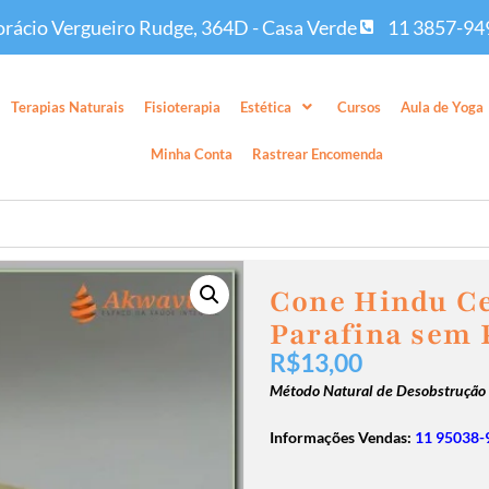
rácio Vergueiro Rudge, 364D - Casa Verde
11 3857-94
Terapias Naturais
Fisioterapia
Estética
Cursos
Aula de Yoga
Minha Conta
Rastrear Encomenda
Cone Hindu Ce
Parafina sem 
R$
13,00
Método Natural de Desobstrução d
Informações Vendas:
11 95038-