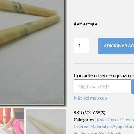
4 em estoque
ADICIONAR A
Consulte o frete e o prazo d
Não sei meu cep
SKU
(304-038/5)
Categories
Fitoterápicos Chines
Externo
,
Material de Acupuntura
Suplementos Nutricionais