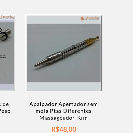
s de
Apalpador Apertador sem
Peso
mola Ptas Diferentes
Massageador-Kim
R$
48,00