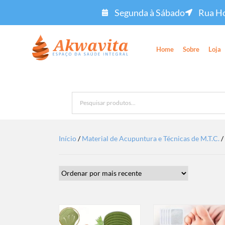
Segunda à Sábado
Rua Ho
Home
Sobre
Loja
Início
/
Material de Acupuntura e Técnicas de M.T.C.
/