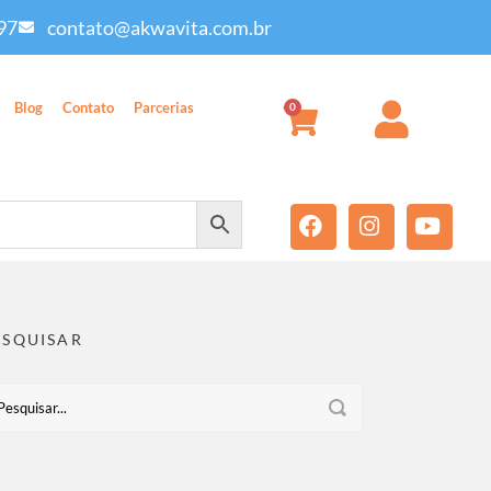
97
contato@akwavita.com.br
Blog
Contato
Parcerias
0
ESQUISAR