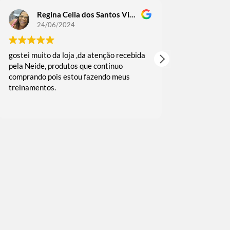
Regina Celia dos Santos Victoriano Guedes
Regin
24/06/2024
18/06
gostei muito da loja ,da atenção recebida
comprei alguma
pela Neide, produtos que continuo
as vezes fui b
comprando pois estou fazendo meus
muito rápida 
treinamentos.
embalado reco
e agradeço o c
Leia mais