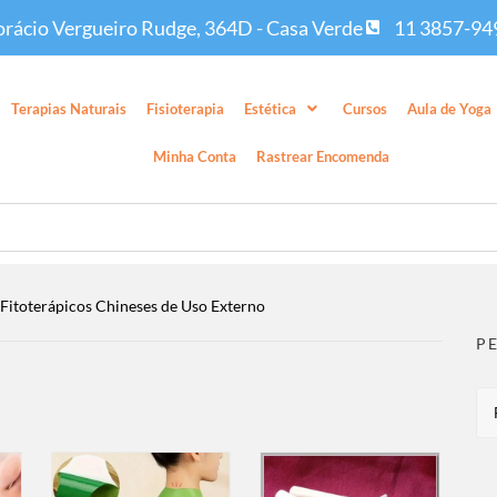
rácio Vergueiro Rudge, 364D - Casa Verde
11 3857-94
Terapias Naturais
Fisioterapia
Estética
Cursos
Aula de Yoga
Minha Conta
Rastrear Encomenda
 Fitoterápicos Chineses de Uso Externo
P