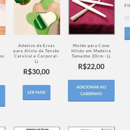
F
s
Adesivo de Ervas
Molde para Cone
para Alívio da Tensão
Hindu em Madeira
los
Cervical e Corporal-
Tamanho 20cm- Lj
Lj
R$
22,00
R$
30,00
ADICIONAR AO
LER MAIS
CARRINHO