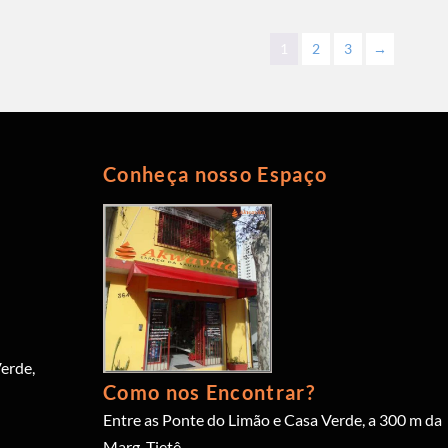
1
2
3
→
Conheça nosso Espaço
erde,
Como nos Encontrar?
Entre as Ponte do Limão e Casa Verde, a 300 m da
Marg. Tietê.