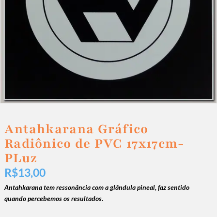
Antahkarana Gráfico
Radiônico de PVC 17x17cm-
PLuz
R$
13,00
Antahkarana tem ressonância com a glândula pineal, faz sentido
quando percebemos os resultados.