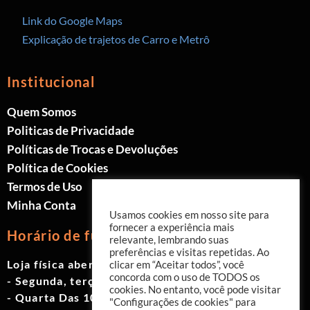
Link do Google Maps
Explicação de trajetos de Carro e Metrô
Institucional
Quem Somos
Politicas de Privacidade
Políticas de Trocas e Devoluções
Política de Cookies
Termos de Uso
Minha Conta
Usamos cookies em nosso site para
fornecer a experiência mais
Horário de funcionamento
relevante, lembrando suas
preferências e visitas repetidas. Ao
Loja física aberta de Segunda à Sábado.
clicar em “Aceitar todos”, você
concorda com o uso de TODOS os
- Segunda, terça e quinta das 9h às 19h
cookies. No entanto, você pode visitar
- Quarta Das 10h às 18h
"Configurações de cookies" para