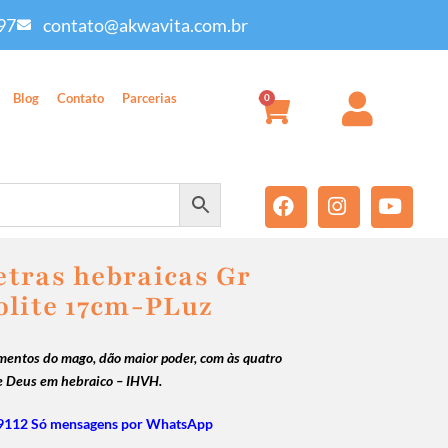
97
contato@akwavita.com.br
Blog
Contato
Parcerias
0
tras hebraicas Gr
olite 17cm-PLuz
mentos do mago, dão maior poder, com às quatro
 Deus em hebraico – IHVH.
9112 Só mensagens por WhatsApp