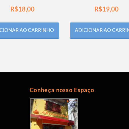
R$
18,00
R$
19,00
CIONAR AO CARRINHO
ADICIONAR AO CARR
Conheça nosso Espaço