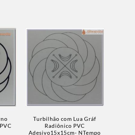
rno
Turbilhão com Lua Gráf
 PVC
Radiônico PVC
Adesivo15x15cm- NTempo