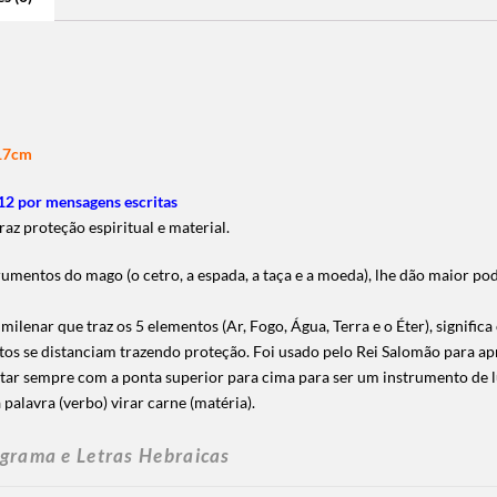
 17cm
2 por mensagens escritas
az proteção espiritual e material.
rumentos do mago (o cetro, a espada, a taça e a moeda), lhe dão maior p
lenar que traz os 5 elementos (Ar, Fogo, Água, Terra e o Éter), significa
itos se distanciam trazendo proteção. Foi usado pelo Rei Salomão para a
star sempre com a ponta superior para cima para ser um instrumento de l
 palavra (verbo) virar carne (matéria).
grama e Letras Hebraicas