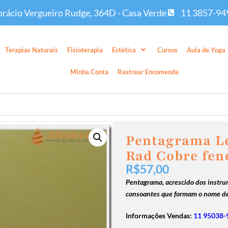
rácio Vergueiro Rudge, 364D - Casa Verde
11 3857-94
Terapias Naturais
Fisioterapia
Estética
Cursos
Aula de Yoga
Minha Conta
Rastrear Encomenda
Pentagrama Le
Rad Cobre fen
R$
57,00
Pentagrama, acrescido dos instru
consoantes que formam o nome de
Informações Vendas:
11 95038-