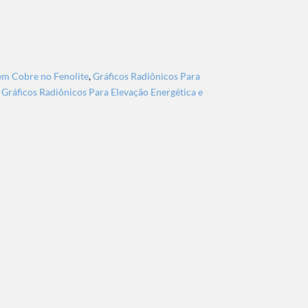
em Cobre no Fenolite
,
Gráficos Radiônicos Para
,
Gráficos Radiônicos Para Elevação Energética e