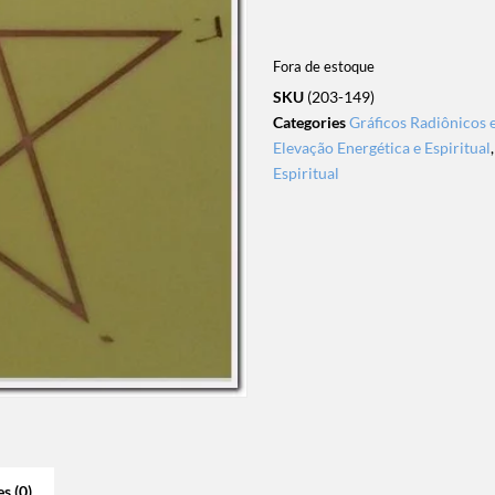
Fora de estoque
SKU
(203-149)
Categories
Gráficos Radiônicos 
Elevação Energética e Espiritual
Espiritual
s (0)