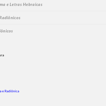
ma e Letras Hebraicas
 Radiônicos
iônicos
sura
a e Radiônica