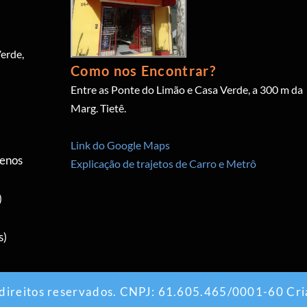
erde,
Como nos Encontrar?
Entre as Ponte do Limão e Casa Verde, a 300 m da
Marg. Tietê.
Link do Google Maps
menos
Explicação de trajetos de Carro e Metrô
)
s)
 direitos reservados. CNPJ: 61.605.465/0001-60 Cri