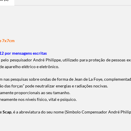
te 7x7cm
2 por mensagens escritas
o pesquisador André Philippe, utilizado para proteção de pessoas expos
de aparelho elétrico e eletrônico.
em nas pesquisas sobre ondas de forma de Jean de La Foye, complementada
o das forças” pode neutralizar energias e radiações nocivas.
retamente proporcionais ao seu tamanho.
amente nos níveis físico, vital e psíquico.
de
Scap
, é a abreviatura do seu nome (Símbolo Compensador André Philip