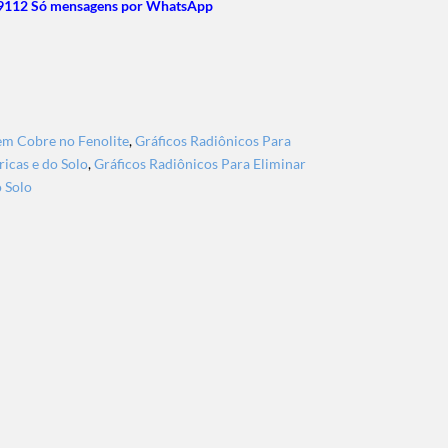
9112 Só mensagens por WhatsApp
em Cobre no Fenolite
,
Gráficos Radiônicos Para
ricas e do Solo
,
Gráficos Radiônicos Para Eliminar
o Solo