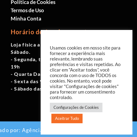
Política de Cookies
Termos de Uso
Minha Conta
Horário de funcionamento
Loja física aberta de Segunda à
Usamos cookies em nosso site para
Sábado.
fornecer a experiência mais
- Segunda, terça e quinta das 9h às
relevante, lembrando suas
preferências e visitas repetidas. Ao
19h
clicar em “Aceitar todos”, você
- Quarta Das 10h às 18h
concorda com o uso de TODOS os
- Sexta das 9h às 18h
cookies. No entanto, você pode
visitar "Configurações de cookies"
- Sábado das 10h às 17h
para fornecer um consentimento
controlado.
Configurações de Cookies
Aceitrar Tudo
ado por:
Agência EAB Digital