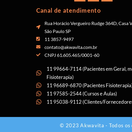
Canal de atendimento
Rua Horácio Vergueiro Rudge 364D, Casa V
São Paulo SP
11 3857-9497
contato@akwavita.com.br
CNPJ 61.605.465/0001-60
11 99664-7114 (Pacientes em Geral, 
Fisioterapia)
11 96689-6870 (Pacientes Fisioterapia
11 97585-2544 (Cursos e Aulas)
11 95038-9112 (Clientes/Fornecedore
© 2023 Akwavita - Todos os