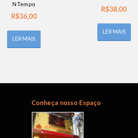
NTempo
R$
38,00
R$
36,00
LER MAIS
LER MAIS
Conheça nosso Espaço