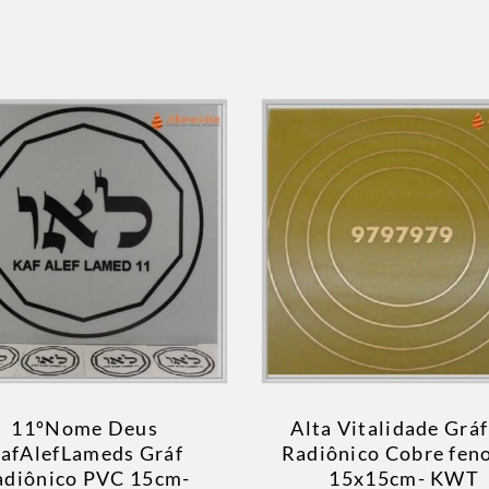
11ºNome Deus
Alta Vitalidade Gráf
afAlefLameds Gráf
Radiônico Cobre feno
adiônico PVC 15cm-
15x15cm- KWT