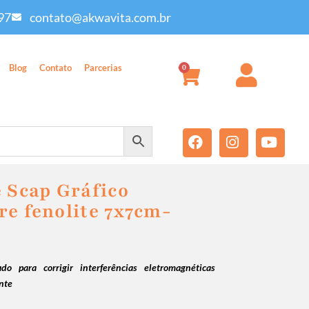
97
contato@akwavita.com.br
Blog
Contato
Parcerias
0
e Scap Gráfico
re fenolite 7x7cm-
ado para corrigir interferências eletromagnéticas
nte