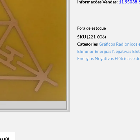
Informações Vendas:
11 95038-
Fora de estoque
SKU
(221-006)
Categories
Gráficos Radiônicos 
Eliminar Energias Negativas Elét
Energias Negativas Elétricas e d
s (0)