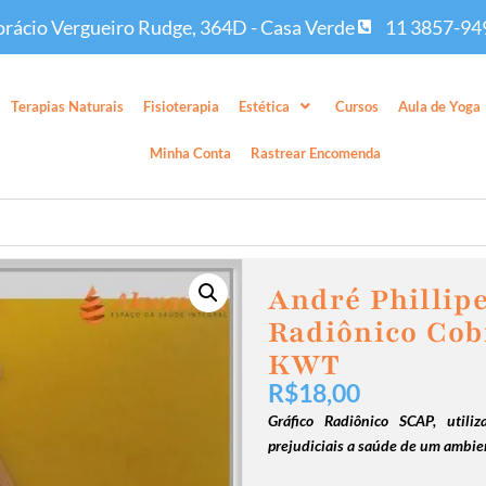
rácio Vergueiro Rudge, 364D - Casa Verde
11 3857-94
Terapias Naturais
Fisioterapia
Estética
Cursos
Aula de Yoga
Minha Conta
Rastrear Encomenda
André Phillip
Radiônico Cob
KWT
R$
18,00
Gráfico Radiônico SCAP, utiliz
prejudiciais a saúde de um ambie