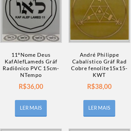
11ºNome Deus
André Philippe
KafAlefLameds Gráf
Cabalístico Gráf Rad
Radiônico PVC 15cm-
Cobre fenolite15x15-
NTempo
KWT
R$
36,00
R$
38,00
LER MAIS
LER MAIS