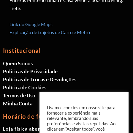
Entre as Ponte do Limão e Casa Verde, a 300 m da Marg.
Tietê.
Link do Google Maps
Explicação de trajetos de Carro e Metrô
Institucional
Quem Somos
Politicas de Privacidade
Políticas de Trocas e Devoluções
Política de Cookies
Termos de Uso
Minha Conta
Usamos cookies em nosso site para
fornecer a experiência mais
Horário de funcionamento
relevante, lembrando suas
preferências e visitas repetidas. Ao
Loja física aberta de Segunda à Sábado.
clicar em “Aceitar todos”, você