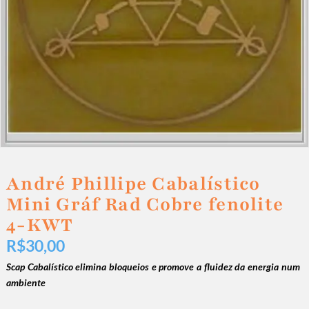
André Phillipe Cabalístico
Mini Gráf Rad Cobre fenolite
4-KWT
R$
30,00
Scap Cabalístico elimina bloqueios e promove a fluidez da energia num
ambiente