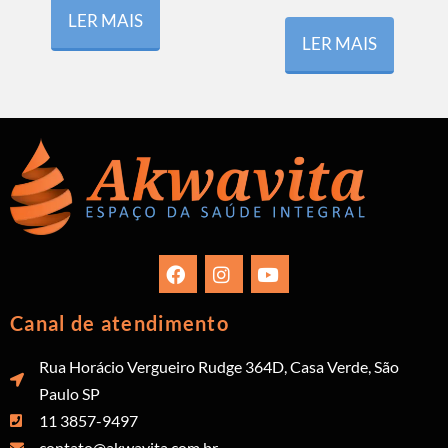
LER MAIS
LER MAIS
Canal de atendimento
Rua Horácio Vergueiro Rudge 364D, Casa Verde, São
Paulo SP
11 3857-9497
contato@akwavita.com.br