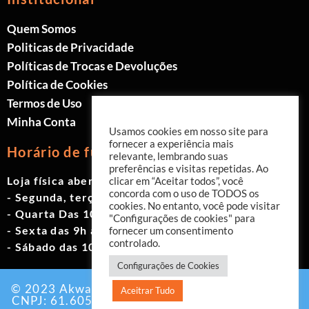
Quem Somos
Politicas de Privacidade
Políticas de Trocas e Devoluções
Política de Cookies
Termos de Uso
Minha Conta
Usamos cookies em nosso site para
fornecer a experiência mais
Horário de funcionamento
relevante, lembrando suas
preferências e visitas repetidas. Ao
Loja física aberta de Segunda à Sábado.
clicar em “Aceitar todos”, você
concorda com o uso de TODOS os
- Segunda, terça e quinta das 9h às 19h
cookies. No entanto, você pode visitar
- Quarta Das 10h às 18h
"Configurações de cookies" para
- Sexta das 9h às 18h
fornecer um consentimento
controlado.
- Sábado das 10h às 17h
Configurações de Cookies
© 2023 Akwavita - Todos os direitos reservados.
Aceitrar Tudo
CNPJ: 61.605.465/0001-60 Criado por:
Agência