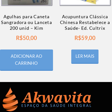
Agulhas para Caneta
Acupuntura Clássica
Sangradora ou Lanceta
Chinesa Restabelece a
200 unid – Kim
Saúde- Ed. Cultrix
R$
50,00
R$
59,00
ADICIONAR AO
LER MAIS
CARRINHO