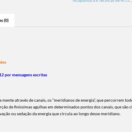
Acupuntura e Técnicas de M.T.C.
s (0)
olos
2 por mensagens escritas
 mente através de canais, os “meridianos de energia”, que percorrem tod
erção de finíssimas agulhas em determinados pontos dos canais, que são 
ivação ou sedação da energia que circula ao longo desse meridiano.