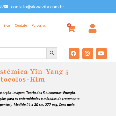
97
contato@akwavita.com.br
Blog
Contato
Parcerias
0
stêmica Yin-Yang 5
otocolos-Kim
de órgão-imagem; Teoria dos 5 elementos; Energia,
ções para as enfermidades e métodos de tratamento
 pontos).
Medida 21 x 30 cm. 277 pag, Capa mole.