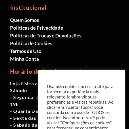
Institucional
Quem Somos
Politicas de Privacidade
Políticas de Trocas e Devoluções
Política de Cookies
Termos de Uso
Minha Conta
Horário de funcionamento
Loja física aberta de Segunda à
Usamos cookies em nosso site para
Sábado.
fornecer a experiência mais
- Segunda, terça e quinta das 9h às
relevante, lembrando suas
preferências e visitas repetidas. Ao
19h
clicar em “Aceitar todos”, você
- Quarta Das 10h às 18h
concorda com o uso de TODOS os
- Sexta das 9h às 18h
cookies. No entanto, você pode
visitar "Configurações de cookies"
- Sábado das 10h às 17h
para fornecer um consentimento