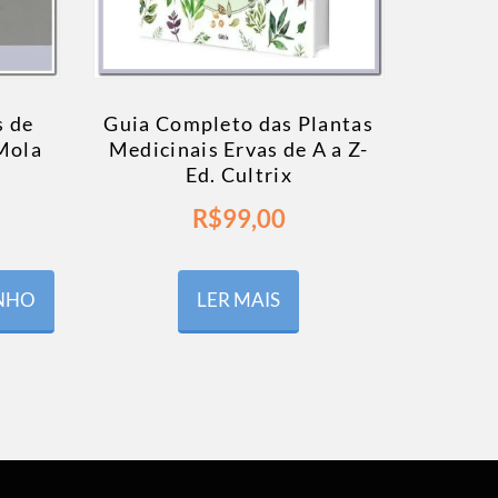
s de
Guia Completo das Plantas
Mola
Medicinais Ervas de A a Z-
Ed. Cultrix
R$
99,00
INHO
LER MAIS