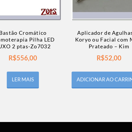
Bastão Cromático
Aplicador de Agulha
moterapia Pilha LED
Koryo ou Facial com 
UXO 2 ptas-Zo7032
Prateado – Kim
R$
556,00
R$
52,00
LER MAIS
ADICIONAR AO CARR