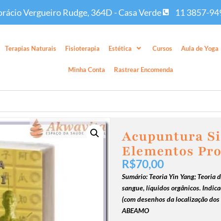
rácio Vergueiro Rudge, 364D - Casa Verde
11 3857-94
Terapias Naturais
Fisioterapia
Estética
Cursos
Aula de Yoga
Minha Conta
Rastrear Encomenda
Acupuntura Si
Elementos Pr
R$
70,00
Sumário: Teoria Yin Yang; Teoria 
sangue, líquidos orgânicos.
Indica
(com desenhos da localização dos
ABEAMO