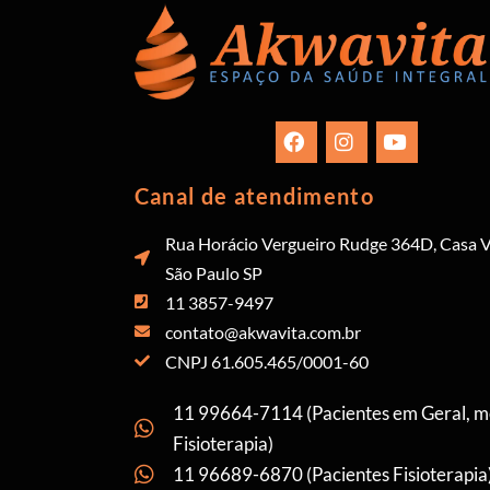
Canal de atendimento
Rua Horácio Vergueiro Rudge 364D, Casa V
São Paulo SP
11 3857-9497
contato@akwavita.com.br
CNPJ 61.605.465/0001-60
11 99664-7114 (Pacientes em Geral, 
Fisioterapia)
11 96689-6870 (Pacientes Fisioterapia