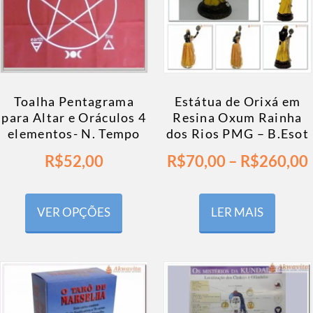
Toalha Pentagrama
Estátua de Orixá em
para Altar e Oráculos 4
Resina Oxum Rainha
elementos- N. Tempo
dos Rios PMG – B.Esot
R$
52,00
R$
70,00
–
R$
260,00
VER OPÇÕES
LER MAIS