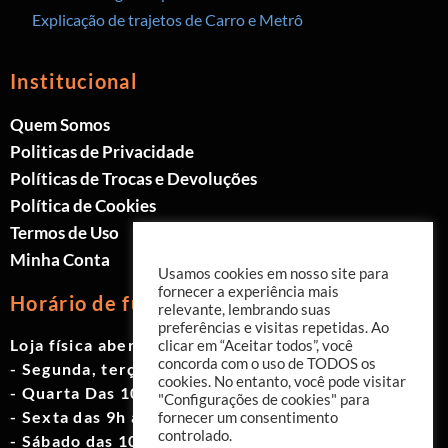
Explicação de trajetos de Carro e Metrô
Institucional
Quem Somos
Politicas de Privacidade
Políticas de Trocas e Devoluções
Política de Cookies
Termos de Uso
Minha Conta
Usamos cookies em nosso site para
fornecer a experiência mais
Horário de funcionamento
relevante, lembrando suas
preferências e visitas repetidas. Ao
Loja física aberta de Segunda à Sábado.
clicar em “Aceitar todos”, você
concorda com o uso de TODOS os
- Segunda, terça e quinta das 9h às 19h
cookies. No entanto, você pode visitar
- Quarta Das 10h às 18h
"Configurações de cookies" para
- Sexta das 9h às 18h
fornecer um consentimento
controlado.
- Sábado das 10h às 17h