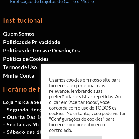
Explicação de trajetos de Carro e Metrô
Institucional
Quem Somos
Politicas de Privacidade
Políticas de Trocas e Devoluções
Política de Cookies
Termos de Uso
Minha Conta
Usamos cookies em nosso site para
fornecer a experiência mais
Horário de funcionamento
relevante, lembrando suas
preferências e visitas repetidas. Ao
Loja física aberta de Segunda à Sábado.
clicar em “Aceitar todos”, você
concorda com o uso de TODOS os
- Segunda, terça e quinta das 9h às 19h
cookies. No entanto, você pode visitar
- Quarta Das 10h às 18h
"Configurações de cookies" para
- Sexta das 9h às 18h
fornecer um consentimento
controlado.
- Sábado das 10h às 17h