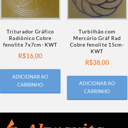
Triturador Gráfico
Turbilhão com
Radiônico Cobre
Mercúrio Gráf Rad
fenolite 7x7cm- KWT
Cobre fenolite 15cm-
KWT
R$
16,00
R$
38,00
ADICIONAR AO
ADICIONAR AO
CARRINHO
CARRINHO