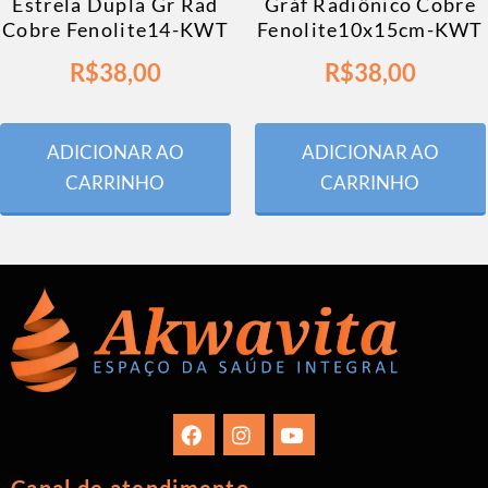
Estrela Dupla Gr Rad
Gráf Radiônico Cobre
Cobre Fenolite14-KWT
Fenolite10x15cm-KWT
R$
38,00
R$
38,00
ADICIONAR AO
ADICIONAR AO
CARRINHO
CARRINHO