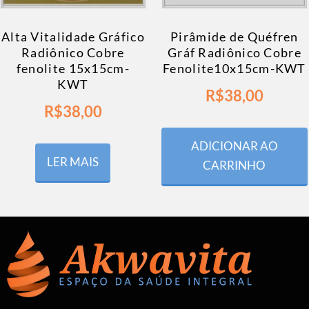
Alta Vitalidade Gráfico
Pirâmide de Quéfren
Radiônico Cobre
Gráf Radiônico Cobre
fenolite 15x15cm-
Fenolite10x15cm-KWT
KWT
R$
38,00
R$
38,00
ADICIONAR AO
LER MAIS
CARRINHO