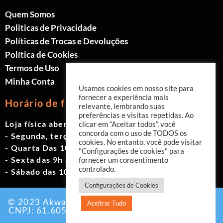
Quem Somos
Politicas de Privacidade
Políticas de Trocas e Devoluções
Política de Cookies
Termos de Uso
Minha Conta
Usamos cookies em nosso site para
fornecer a experiência mais
Horário de funcionamento
relevante, lembrando suas
preferências e visitas repetidas. Ao
Loja física aberta de Segunda à Sábado.
clicar em “Aceitar todos”, você
concorda com o uso de TODOS os
- Segunda, terça e quinta das 9h às 19h
cookies. No entanto, você pode visitar
- Quarta Das 10h às 18h
"Configurações de cookies" para
- Sexta das 9h às 18h
fornecer um consentimento
controlado.
- Sábado das 10h às 17h
Configurações de Cookies
© 2023 Akwavita - Todos os direitos reservados.
Aceitrar Tudo
CNPJ: 61.605.465/0001-60 Criado por:
Agência
EAB Digital