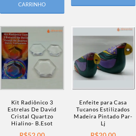
CARRINHO
Kit Radiônico 3
Enfeite para Casa
Estrelas De David
Tucanos Estilizados
Cristal Quartzo
Madeira Pintado Par-
Hialino- B.Esot
Lj
R$
52,00
R$
20,00