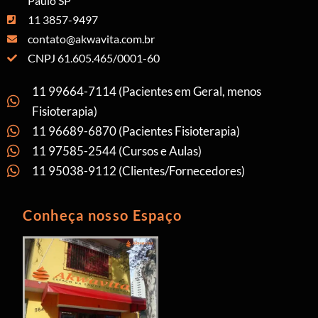
Paulo SP
11 3857-9497
contato@akwavita.com.br
CNPJ 61.605.465/0001-60
11 99664-7114 (Pacientes em Geral, menos
Fisioterapia)
11 96689-6870 (Pacientes Fisioterapia)
11 97585-2544 (Cursos e Aulas)
11 95038-9112 (Clientes/Fornecedores)
Conheça nosso Espaço