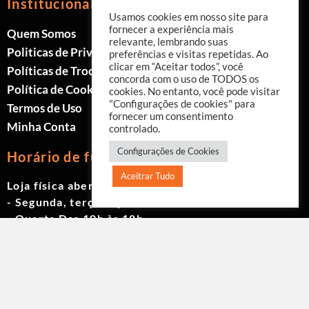
Institucional
Usamos cookies em nosso site para
fornecer a experiência mais
Quem Somos
relevante, lembrando suas
Politicas de Privacidade
preferências e visitas repetidas. Ao
clicar em “Aceitar todos”, você
Políticas de Trocas e Devoluções
concorda com o uso de TODOS os
Política de Cookies
cookies. No entanto, você pode visitar
"Configurações de cookies" para
Termos de Uso
fornecer um consentimento
Minha Conta
controlado.
Configurações de Cookies
Horário de funcionamento
Aceitrar Tudo
Loja física aberta de Segunda à Sábado.
- Segunda, terça e quinta das 9h às 19h
- Quarta Das 10h às 18h
- Sexta das 9h às 18h
- Sábado das 10h às 17h
© 2023 Akwavita - Todos os direitos reservados.
CNPJ: 61.605.465/0001-60 Criado por:
Agência