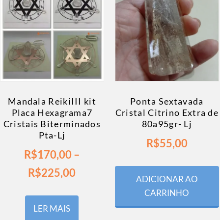
Mandala ReikiIII kit
Ponta Sextavada
Placa Hexagrama7
Cristal Citrino Extra de
Cristais Biterminados
80a95gr- Lj
Pta-Lj
R$
55,00
R$
170,00
–
R$
225,00
ADICIONAR AO
CARRINHO
LER MAIS