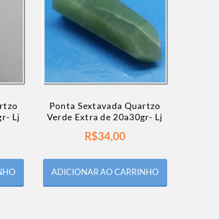
rtzo
Ponta Sextavada Quartzo
r- Lj
Verde Extra de 20a30gr- Lj
R$
34,00
INHO
ADICIONAR AO CARRINHO