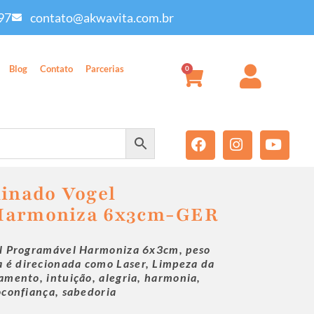
97
contato@akwavita.com.br
Blog
Contato
Parcerias
0
minado Vogel
Harmoniza 6x3cm-GER
el Programável Harmoniza 6x3cm, peso
a é direcionada como Laser,
Limpeza da
amento, intuição, alegria, harmonia,
oconfiança, sabedoria