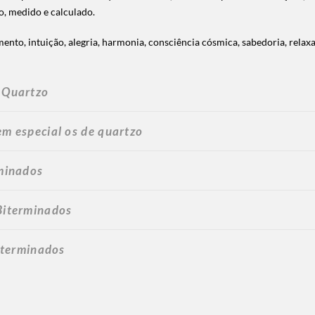
do, medido e calculado.
ento, intuição, alegria, harmonia, consciência cósmica, sabedoria, relax
e Quartzo
em especial os de quartzo
rminados
 Biterminados
biterminados