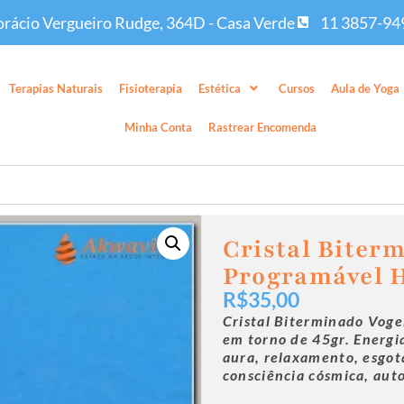
rácio Vergueiro Rudge, 364D - Casa Verde
11 3857-94
Terapias Naturais
Fisioterapia
Estética
Cursos
Aula de Yoga
Minha Conta
Rastrear Encomenda
Cristal Biter
Programável 
R$
35,00
Cristal Biterminado Vog
em torno de 45gr.
Energi
aura, relaxamento, esgot
consciência cósmica, aut