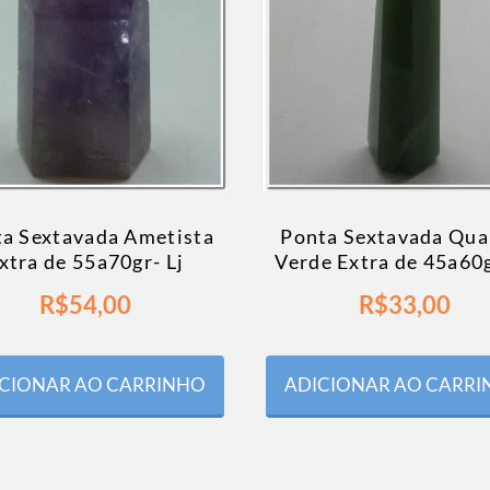
a Sextavada Ametista
Ponta Sextavada Qua
xtra de 55a70gr- Lj
Verde Extra de 45a60g
R$
54,00
R$
33,00
CIONAR AO CARRINHO
ADICIONAR AO CARR