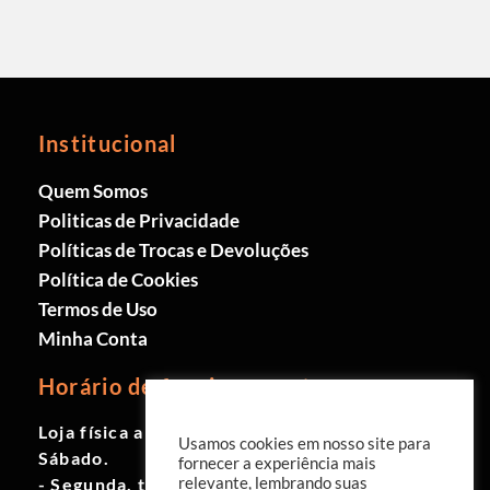
Institucional
Quem Somos
Politicas de Privacidade
Políticas de Trocas e Devoluções
Política de Cookies
Termos de Uso
Minha Conta
Horário de funcionamento
Loja física aberta de Segunda à
Usamos cookies em nosso site para
Sábado.
fornecer a experiência mais
- Segunda, terça e quinta das 9h às
relevante, lembrando suas