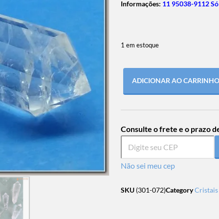
Informações:
11 95038-9112 Só
1 em estoque
ADICIONAR AO CARRINH
Consulte o frete e o prazo d
Não sei meu cep
SKU
(301-072)
Category
Cristai