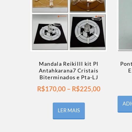
Mandala ReikiIII kit Pl
Pont
Antahkarana7 Cristais
E
Biterminados e Pta-LJ
R$
170,00
–
R$
225,00
ADI
LER MAIS