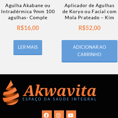
Agulha Akabane ou
Aplicador de Agulhas
Intradérmica 9mm 100
de Koryo ou Facial com
agulhas- Comple
Mola Prateado – Kim
R$
16,00
R$
52,00
LER MAIS
ADICIONAR AO
CARRINHO