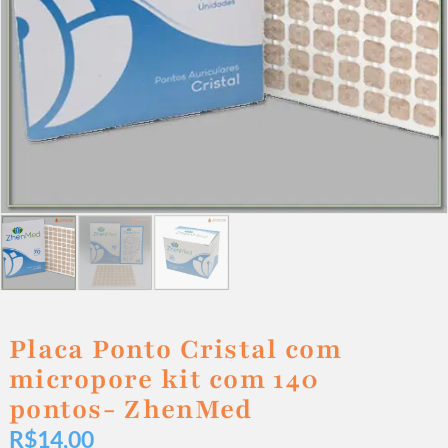
Placa Ponto Cristal com
micropore kit com 140
pontos- ZhenMed
R$
14,00