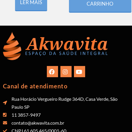
LER MAIS
CARRINHO
Canal de atendimento
Rua Horácio Vergueiro Rudge 364D, Casa Verde, São
Paulo SP
11 3857-9497
contato@akwavita.com.br
CNPJ 61.605.465/0001-60