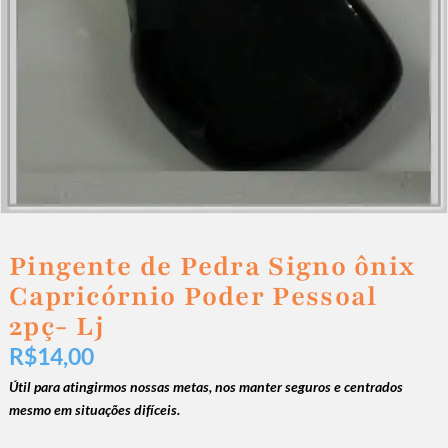
Pingente de Pedra Signo ônix
Capricórnio Poder Pessoal
2pç- Lj
R$
14,00
Útil para atingirmos nossas metas, nos manter seguros e centrados
mesmo em situações difíceis.