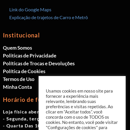
Link do Google Maps
Explicação de trajetos de Carro e Metrô
Institucional
Quem Somos
Politicas de Privacidade
Políticas de Trocas e Devoluções
Política de Cookies
Termos de Uso
Minha Conta
Usamos cookies em nosso site para
fornecer a experiência mais
Horário de funcionamento
relevante, lembrando suas
preferências e visitas repetidas. Ao
Loja física aberta de Segunda à Sábado.
clicar em “Aceitar todos”, você
concorda com o uso de TODOS os
- Segunda, terça e quinta das 9h às 19h
cookies. No entanto, você pode visitar
- Quarta Das 10h às 18h
"Configurações de cookies" para