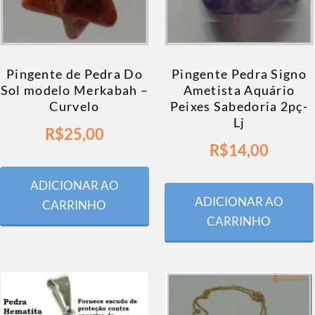
Pingente de Pedra Do
Pingente Pedra Signo
Sol modelo Merkabah –
Ametista Aquário
Curvelo
Peixes Sabedoria 2pç-
Lj
R$
25,00
R$
14,00
ADICIONAR AO
ADICIONAR AO
CARRINHO
CARRINHO