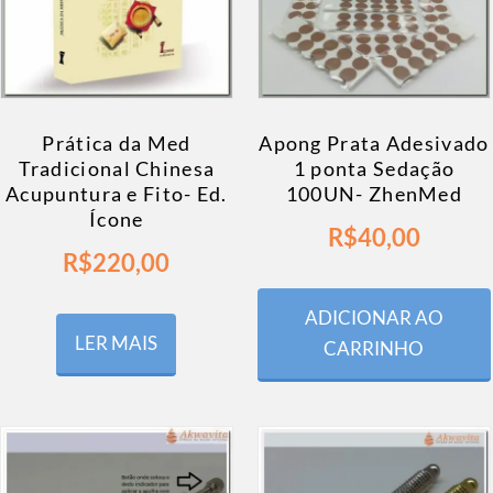
Prática da Med
Apong Prata Adesivado
Tradicional Chinesa
1 ponta Sedação
Acupuntura e Fito- Ed.
100UN- ZhenMed
Ícone
R$
40,00
R$
220,00
ADICIONAR AO
LER MAIS
CARRINHO