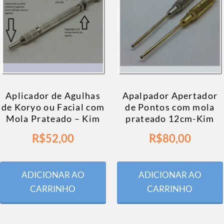
Aplicador de Agulhas
Apalpador Apertador
de Koryo ou Facial com
de Pontos com mola
Mola Prateado – Kim
prateado 12cm-Kim
R$
52,00
R$
80,00
ADICIONAR AO
ADICIONAR AO
CARRINHO
CARRINHO