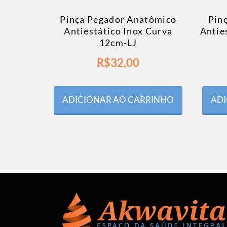
Pinça Pegador Anatômico
Pin
Antiestático Inox Curva
Antie
12cm-LJ
R$
32,00
ADICIONAR AO CARRINHO
ADI