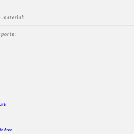
 material
:
sporte
:
ura
da área