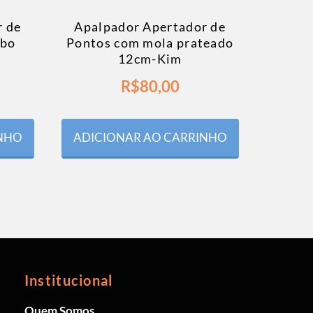
r de
Apalpador Apertador de
abo
Pontos com mola prateado
12cm-Kim
R$
80,00
INHO
ADICIONAR AO CARRINHO
Institucional
Quem Somos