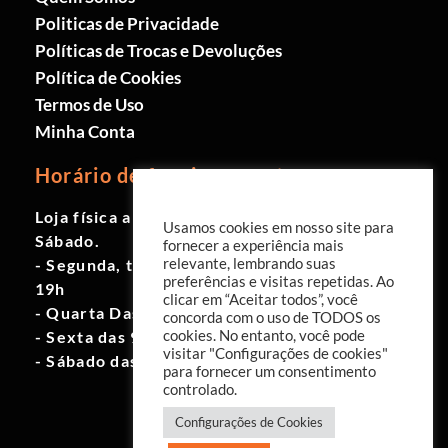
Politicas de Privacidade
Políticas de Trocas e Devoluções
Política de Cookies
Termos de Uso
Minha Conta
Horário de funcionamento
Loja física aberta de Segunda à
Usamos cookies em nosso site para
Sábado.
fornecer a experiência mais
- Segunda, terça e quinta das 9h às
relevante, lembrando suas
preferências e visitas repetidas. Ao
19h
clicar em “Aceitar todos”, você
- Quarta Das 10h às 18h
concorda com o uso de TODOS os
- Sexta das 9h às 18h
cookies. No entanto, você pode
visitar "Configurações de cookies"
- Sábado das 10h às 17h
para fornecer um consentimento
controlado.
Configurações de Cookies