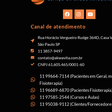
Canal de atendimento
Rua Horácio Vergueiro Rudge 364D, Casa V
São Paulo SP
11 3857-9497
contato@akwavita.com.br
CNPJ 61.605.465/0001-60
11 99664-7114 (Pacientes em Geral, 
Fisioterapia)
11 96689-6870 (Pacientes Fisioterapia
11 97585-2544 (Cursos e Aulas)
11 95038-9112 (Clientes/Fornecedore