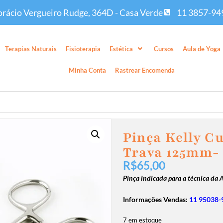
rácio Vergueiro Rudge, 364D - Casa Verde
11 3857-94
Terapias Naturais
Fisioterapia
Estética
Cursos
Aula de Yoga
Minha Conta
Rastrear Encomenda
Pinça Kelly C
Trava 125mm- 
R$
65,00
Pinça indicada para a técnica da
Informações Vendas:
11 95038-
7 em estoque