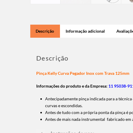
Descrição
Informação adicional
Avaliaçõe
Descrição
Pinça Kelly Curva Pegador Inox com Trava 125mm
Informações do produto e da Empresa:
11 95038-911
Antecipadamente pinça indicada para a técnica 
curvas e escondidas.
Antes de tudo com a própria ponta da pinça é po
Antes de mais nada instrumental fabricado em a