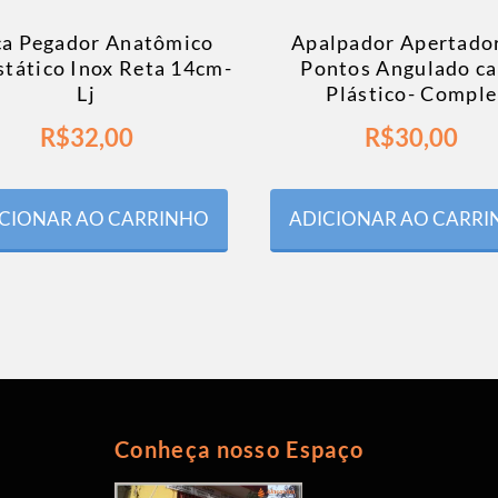
ça Pegador Anatômico
Apalpador Apertado
stático Inox Reta 14cm-
Pontos Angulado c
Lj
Plástico- Comple
R$
32,00
R$
30,00
CIONAR AO CARRINHO
ADICIONAR AO CARR
Conheça nosso Espaço