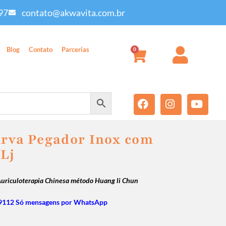
97
contato@akwavita.com.br
Blog
Contato
Parcerias
0
urva Pegador Inox com
Lj
 Auriculoterapia Chinesa método Huang li Chun
9112 Só mensagens por WhatsApp