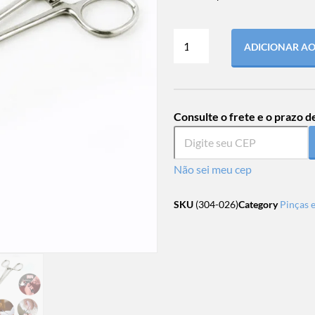
ADICIONAR A
Consulte o frete e o prazo d
Não sei meu cep
SKU
(304-026)
Category
Pinças 