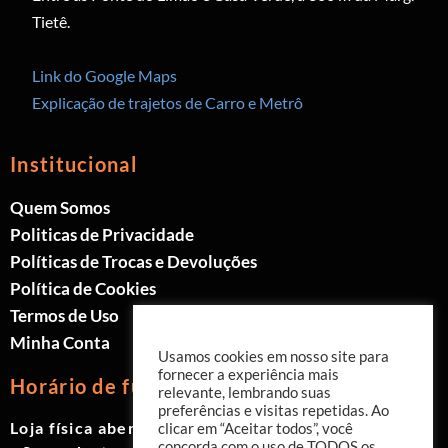
Tietê.
Link do Google Maps
Explicação de trajetos de Carro e Metrô
Institucional
Quem Somos
Politicas de Privacidade
Políticas de Trocas e Devoluções
Política de Cookies
Termos de Uso
Minha Conta
Usamos cookies em nosso site para
fornecer a experiência mais
Horário de funcionamento
relevante, lembrando suas
preferências e visitas repetidas. Ao
Loja física aberta de Segunda à Sábado.
clicar em “Aceitar todos”, você
concorda com o uso de TODOS os