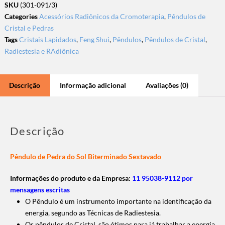
SKU
(301-091/3)
Categories
Acessórios Radiônicos da Cromoterapia
,
Pêndulos de
Cristal e Pedras
Tags
Cristais Lapidados
,
Feng Shui
,
Pêndulos
,
Pêndulos de Cristal
,
Radiestesia e RAdiônica
Descrição
Informação adicional
Avaliações (0)
Descrição
Pêndulo de Pedra do Sol Biterminado Sextavado
Informações do produto e da Empresa:
11 95038-9112 por
mensagens escritas
O Pêndulo é um instrumento importante na identificação da
energia, segundo as Técnicas de Radiestesia.
Os pêndulos de Cristal, são ótimos para já trabalhar a energia